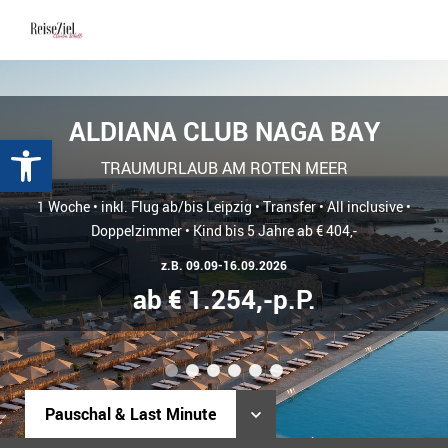
ALDIANA CLUB NAGA BAY
Werkzeugleiste öffnen
TRAUMURLAUB AM ROTEN MEER
1 Woche • inkl. Flug ab/bis Leipzig • Transfer • All inclusive •
Doppelzimmer • Kind bis 5 Jahre ab € 404,-
z.B. 09.09-16.09.2026
ab € 1.254,-p.P.
1
2
3
4
5
6
Pauschal & Last Minute